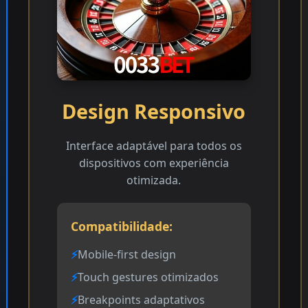
Design Responsivo
Interface adaptável para todos os
dispositivos com experiência
otimizada.
Compatibilidade:
Mobile-first design
Touch gestures otimizados
Breakpoints adaptativos