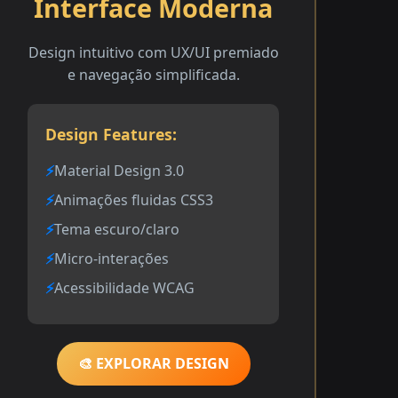
Interface Moderna
Design intuitivo com UX/UI premiado
e navegação simplificada.
Design Features:
Material Design 3.0
Animações fluidas CSS3
Tema escuro/claro
Micro-interações
Acessibilidade WCAG
🎨 EXPLORAR DESIGN