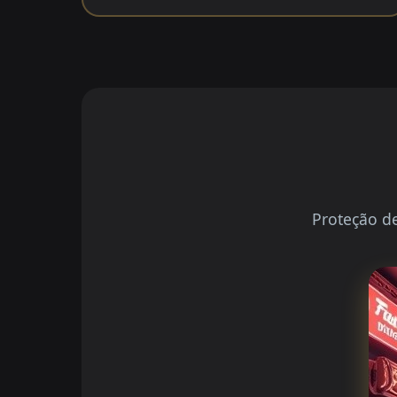
Proteção d