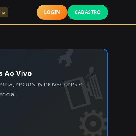
LOGIN
CADASTRO
rma
s Ao Vivo
erna, recursos inovadores e
ência!