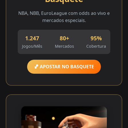
NBA, NBB, EuroLeague com odds ao vivo e
mercados especiais.
1.247
80+
95%
Jogos/Mês
Mercados
Cobertura
🏀 APOSTAR NO BASQUETE