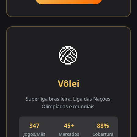
🏐
Vôlei
Superliga brasileira, Liga das Nações,
Olimpíadas e mundiais.
347
45+
88%
Jogos/Mês
Mercados
Cobertura