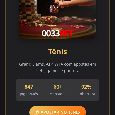
Tênis
Grand Slams, ATP, WTA com apostas em
sets, games e pontos.
847
60+
92%
Jogos/Mês
Mercados
Cobertura
🎾 APOSTAR NO TÊNIS