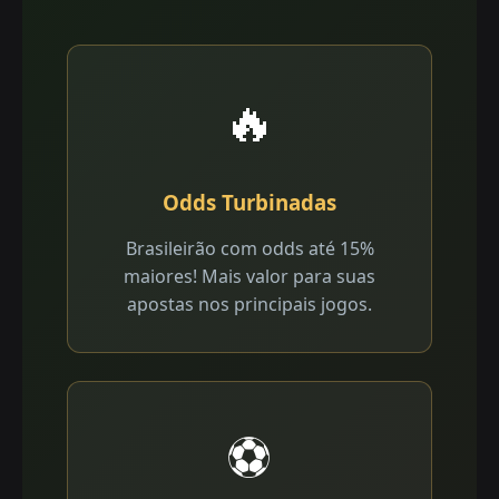
🔥
Odds Turbinadas
Brasileirão com odds até 15%
maiores! Mais valor para suas
apostas nos principais jogos.
⚽