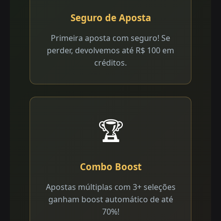
Seguro de Aposta
Primeira aposta com seguro! Se
perder, devolvemos até R$ 100 em
créditos.
🏆
Combo Boost
Apostas múltiplas com 3+ seleções
ganham boost automático de até
70%!