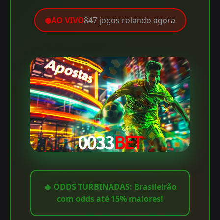
AO VIVO
847 jogos rolando agora
🔥
ODDS TURBINADAS:
Brasileirão
com odds até 15% maiores!