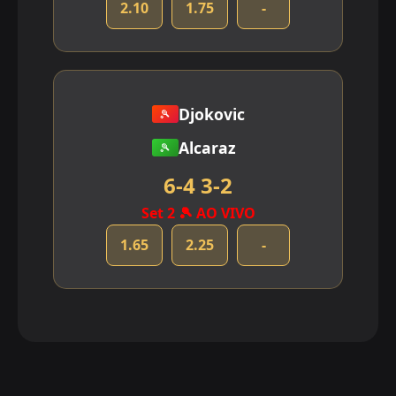
2.10
1.75
-
Djokovic
🎾
Alcaraz
🎾
6-4 3-2
Set 2 🎾 AO VIVO
1.65
2.25
-