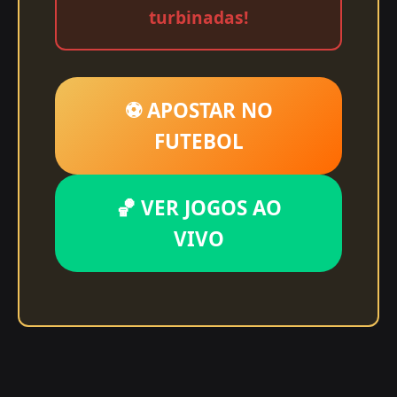
turbinadas!
⚽ APOSTAR NO
FUTEBOL
🏀 VER JOGOS AO
VIVO