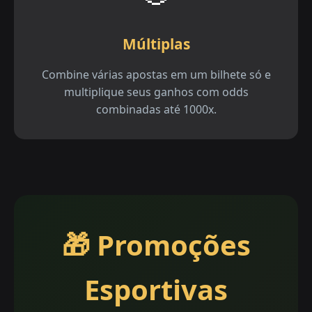
Múltiplas
Combine várias apostas em um bilhete só e
multiplique seus ganhos com odds
combinadas até 1000x.
🎁 Promoções
Esportivas