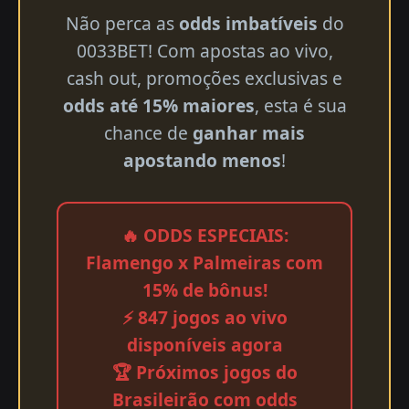
Não perca as
odds imbatíveis
do
0033BET! Com apostas ao vivo,
cash out, promoções exclusivas e
odds até 15% maiores
, esta é sua
chance de
ganhar mais
apostando menos
!
🔥 ODDS ESPECIAIS:
Flamengo x Palmeiras com
15% de bônus!
⚡ 847 jogos ao vivo
disponíveis agora
🏆 Próximos jogos do
Brasileirão com odds