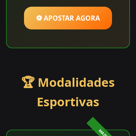
⚽ APOSTAR AGORA
🏆 Modalidades
Esportivas