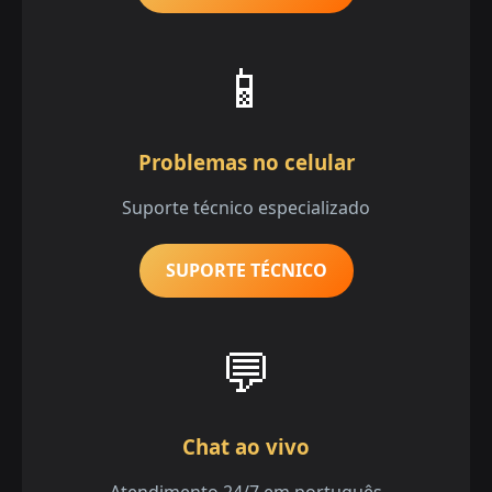
📱
Problemas no celular
Suporte técnico especializado
SUPORTE TÉCNICO
💬
Chat ao vivo
Atendimento 24/7 em português