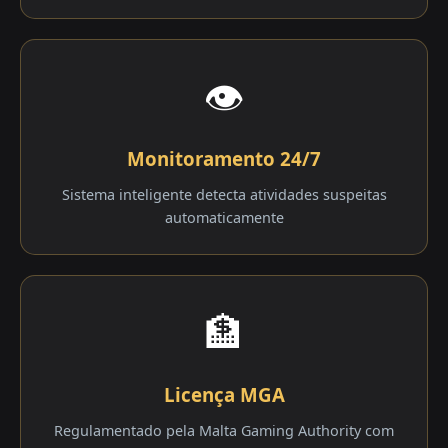
👁️
Monitoramento 24/7
Sistema inteligente detecta atividades suspeitas
automaticamente
🏦
Licença MGA
Regulamentado pela Malta Gaming Authority com