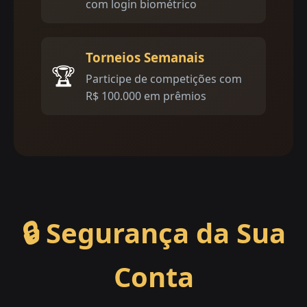
com login biométrico
Torneios Semanais
🏆
Participe de competições com
R$ 100.000 em prêmios
🔒 Segurança da Sua
Conta