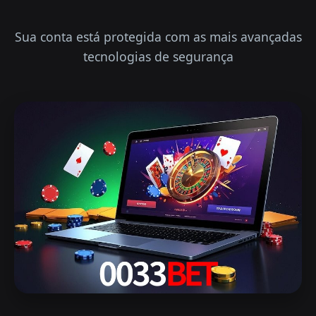
Sua conta está protegida com as mais avançadas
tecnologias de segurança