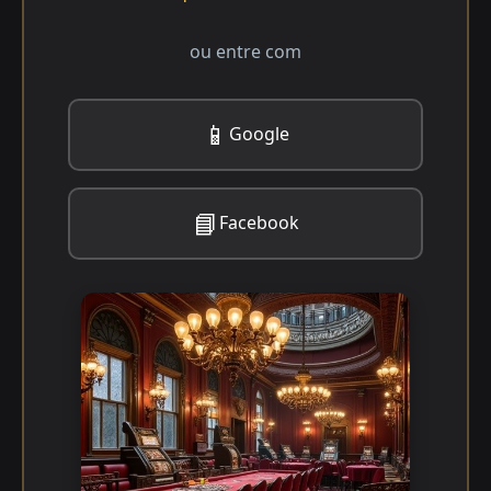
ou entre com
📱
Google
📘
Facebook