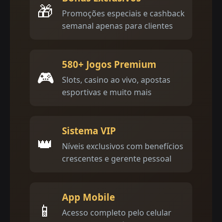
🎁
Promoções especiais e cashback
semanal apenas para clientes
580+ Jogos Premium
🎮
Slots, casino ao vivo, apostas
esportivas e muito mais
Sistema VIP
👑
Níveis exclusivos com benefícios
crescentes e gerente pessoal
App Mobile
📱
Acesso completo pelo celular