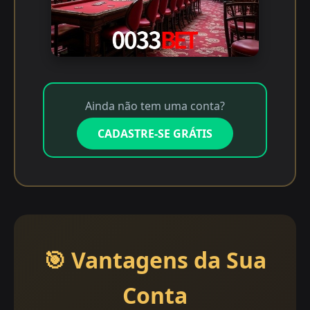
Ainda não tem uma conta?
CADASTRE-SE GRÁTIS
🎯 Vantagens da Sua
Conta