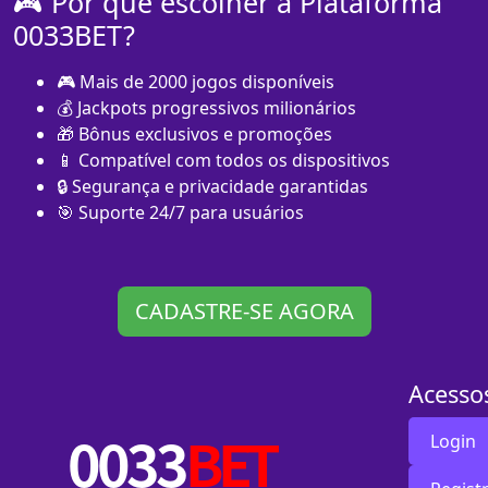
🎮 Por que escolher a Plataforma
0033BET?
🎮 Mais de 2000 jogos disponíveis
💰 Jackpots progressivos milionários
🎁 Bônus exclusivos e promoções
📱 Compatível com todos os dispositivos
🔒 Segurança e privacidade garantidas
🎯 Suporte 24/7 para usuários
CADASTRE-SE AGORA
Acesso
Login