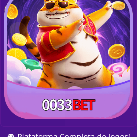
🎮 Plataforma Completa de Jogos!