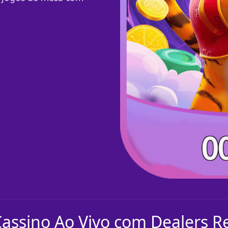
Cassino Ao Vivo com Dealers Re