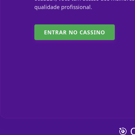
qualidade profissional.
ENTRAR NO CASSINO
🎯 