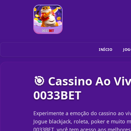
INÍCIO
JOG
🎯 Cassino Ao Viv
0033BET
Experimente a emoção do cassino ao viv
Jogue blackjack, roleta, poker e muito 
0033BET, você tem acesso aos melhore