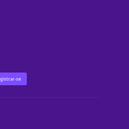
gistrar-se