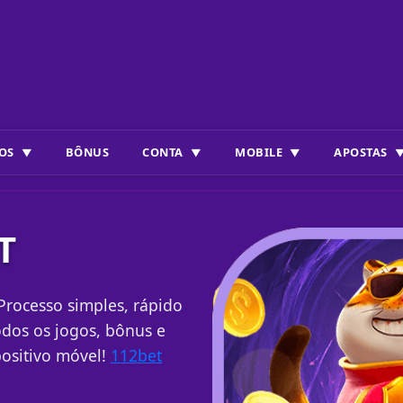
OS
BÔNUS
CONTA
MOBILE
APOSTAS
T
rocesso simples, rápido
odos os jogos, bônus e
ositivo móvel!
112bet