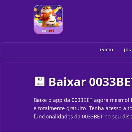
INÍCIO
JOG
💾 Baixar 0033BE
Baixe o app da 0033BET agora mesmo! P
e totalmente gratuito. Tenha acesso a t
funcionalidades da 0033BET no seu disp