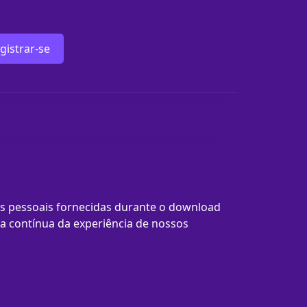
gistrar-se
es pessoais fornecidas durante o download
ia contínua da experiência de nossos