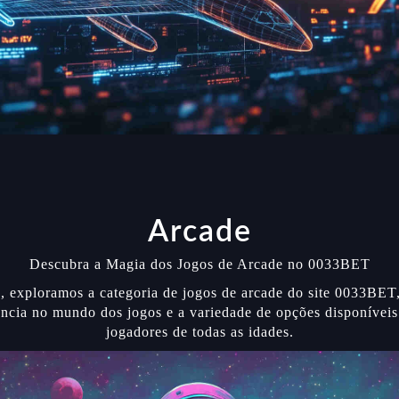
Arcade
Descubra a Magia dos Jogos de Arcade no 0033BET
o, exploramos a categoria de jogos de arcade do site 0033BET
ância no mundo dos jogos e a variedade de opções disponíveis
jogadores de todas as idades.