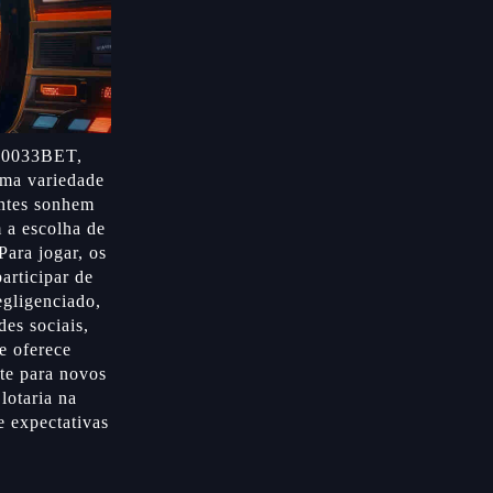
as 0033BET,
uma variedade
antes sonhem
m a escolha de
ara jogar, os
articipar de
egligenciado,
des sociais,
e oferece
te para novos
lotaria na
 expectativas