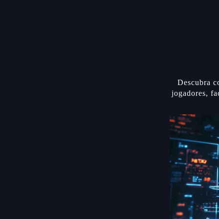
Descubra co
jogadores, f