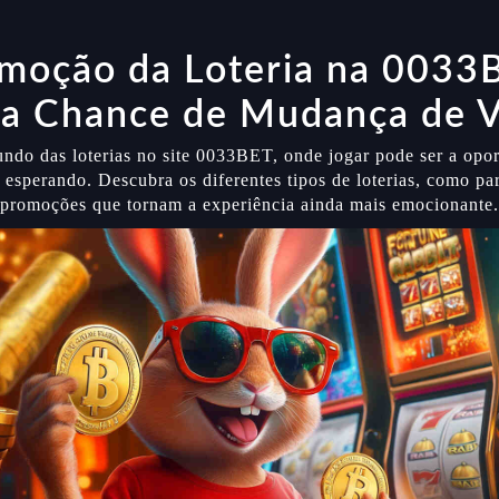
moção da Loteria na 0033
a Chance de Mudança de V
ndo das loterias no site 0033BET, onde jogar pode ser a opo
 esperando. Descubra os diferentes tipos de loterias, como part
promoções que tornam a experiência ainda mais emocionante.