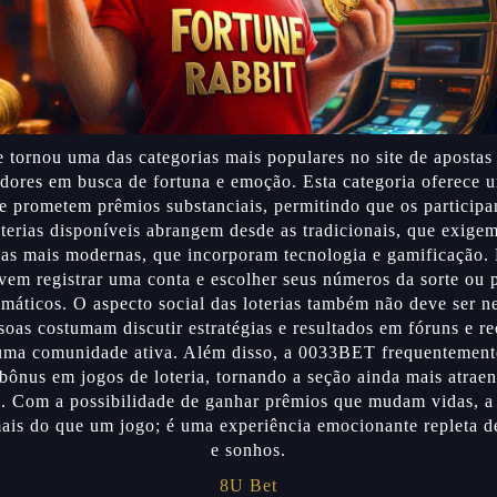
e tornou uma das categorias mais populares no site de apost
adores em busca de fortuna e emoção. Esta categoria oferece 
e prometem prêmios substanciais, permitindo que os particip
terias disponíveis abrangem desde as tradicionais, que exige
 as mais modernas, que incorporam tecnologia e gamificação. P
vem registrar uma conta e escolher seus números da sorte ou p
omáticos. O aspecto social das loterias também não deve ser n
soas costumam discutir estratégias e resultados em fóruns e re
uma comunidade ativa. Além disso, a 0033BET frequentement
bônus em jogos de loteria, tornando a seção ainda mais atraen
. Com a possibilidade de ganhar prêmios que mudam vidas, a 
is do que um jogo; é uma experiência emocionante repleta de
e sonhos.
8U Bet