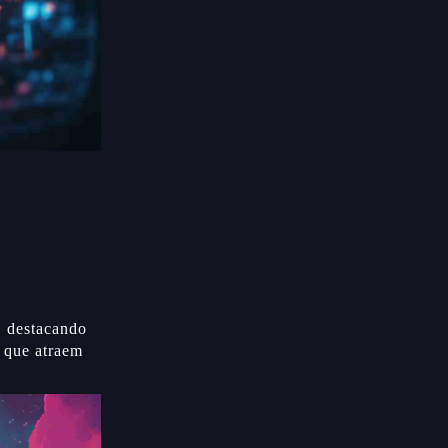
, destacando
 que atraem