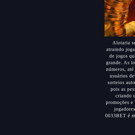
Alotaria s
atraindo jog
de jogos qu
grande. As lo
números, até
usuários de
sorteios aut
pois as pes
criando 
promoções e 
jogadores
0033BET é ma