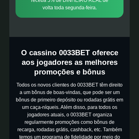
receba 5% de DINHEIRO REAL de
volta toda segunda-feira.
O cassino 0033BET oferece
aos jogadores as melhores
promoções e bônus
Todos os novos clientes do 0033BET têm direito
a um bônus de boas-vindas, que pode ser um
bônus de primeiro depósito ou rodadas grátis em
um caça-níqueis. Além disso, para todos os
jogadores atuais, o 0033BET organiza
regularmente promoções como bônus de
recarga, rodadas grátis, cashback, etc. Também
temos um programa de fidelidade por meio do