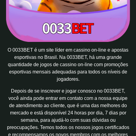
O 0033BET é um site líder em cassino on-line e apostas
esportivas no Brasil. Na 0033BET, há uma grande
quantidade de jogos de cassino on-line com promoções
esportivas mensais adequadas para todos os níveis de
jogadores.
Depois de se inscrever e jogar conosco no 0033BET,
você ainda pode entrar em contato com a nossa equipe
de atendimento ao cliente, que é uma das melhores do
mercado e está disponível 24 horas por dia, 7 dias por
semana, para ajudá-lo com suas dúvidas ou
preocupações. Temos todos os nossos jogos certificados
e recompensamos os novos membros com os melhores