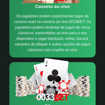
Cassino ao vivo
Os jogadores podem experimentar jogos de
cassino reais no cassino ao vivo 0033BET. Os
jogadores podem desfrutar de jogos de mesa
clássicos, transmitidos ao vivo para o seu
dispositivo e jogar blackjack, roleta, bacará,
variantes de pôquer e outras opções de jogos
clássicos com crupiês ao vivo.