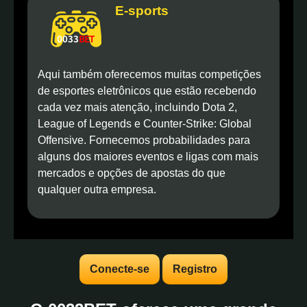
E-sports
Aqui também oferecemos muitas competições
de esportes eletrônicos que estão recebendo
cada vez mais atenção, incluindo Dota 2,
League of Legends e Counter-Strike: Global
Offensive. Fornecemos probabilidades para
alguns dos maiores eventos e ligas com mais
mercados e opções de apostas do que
qualquer outra empresa.
Conecte-se
Registro