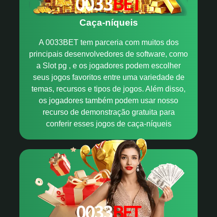
Caça-níqueis
A 0033BET tem parceria com muitos dos
principais desenvolvedores de software, como
a Slot pg , e os jogadores podem escolher
seus jogos favoritos entre uma variedade de
temas, recursos e tipos de jogos. Além disso,
os jogadores também podem usar nosso
recurso de demonstração gratuita para
conferir esses jogos de caça-níqueis