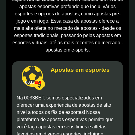
apostas esportivas profundo que inclui vários
esportes e opções de apostas, como apostas pré-
jogo e em jogo. Essa casa de apostas oferece a
mais alta oferta no mercado de apostas - desde os
esportes tradicionais, passando pelas apostas em
esportes virtuais, até as mais recentes no mercado -
apostas em e-sports.
Apostas em esportes
Na 0033BET, somos especializados em
oferecer uma experiência de apostas de alto
nível a todos os fãs de esportes! Nossa
plataforma de apostas esportivas permite que
você faça apostas em seus times e atletas
favoritos em diversos esportes, incluindo